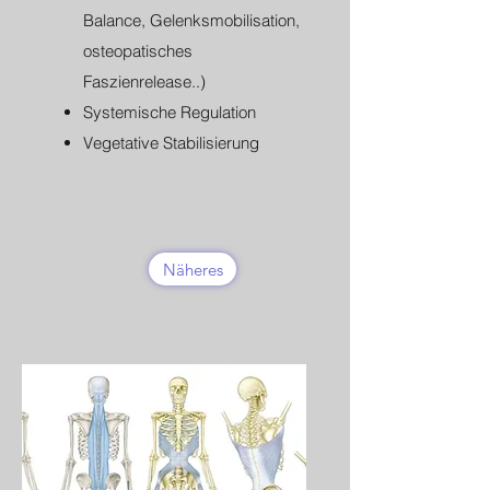
Balance, Gelenksmobilisation,
osteopatisches
Faszienrelease..)
Systemische Regulation
Vegetative Stabilisierung
Näheres