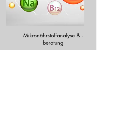
Mikronährstoffanalyse & -
beratung
Omega-3 & Vitamin D3 - Test
Darm- Bluttest
Langzeit-Blutzucker Test
Mikronährstoffberatung
Näheres