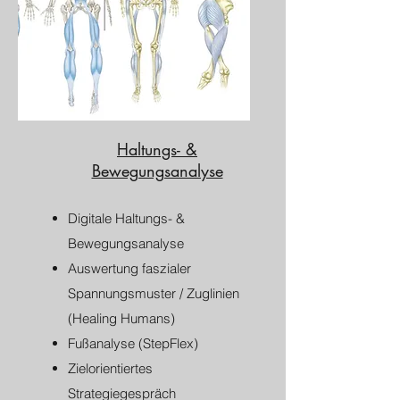
Haltungs- &
Bewegungsanalyse
​Digitale Haltungs- &
Bewegungsanalyse
Auswertung faszialer
Spannungsmuster / Zuglinien
(Healing Humans)
Fußanalyse (StepFlex)
Zielorientiertes
Strategiegespräch