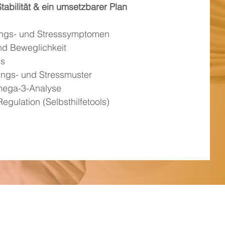
abilität & ein umsetzbarer Plan
ungs- und Stresssymptomen
nd Beweglichkeit
ms
tungs- und Stressmuster
Omega-3-Analyse
gulation (Selbsthilfetools)