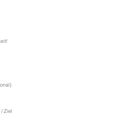
eit!
n
onal)
/ Ziel