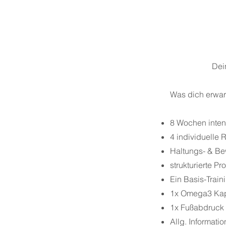
Dei
Was dich erwar
8 Wochen inten
4 individuelle
Haltungs- & B
strukturierte P
Ein Basis-Train
1x Omega3 Kapi
1x Fußabdruck 
Allg. Informati