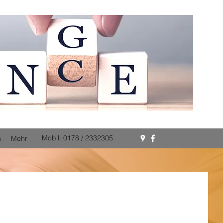
Mobil: 0178 / 2332305
n
Mehr