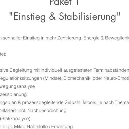
Paket 1
"Einstieg & Stabilisierung"
n schneller Einstieg in mehr Zentrierung, Energie & Beweglichk
tet:
sive Begleitung mit individuell ausgetesteten Terminabstände
 Regulationssitzungen (Mindset, Biomechanik
oder Neuro-Emoti
ewegungsanalyse
rozessplanung
ingsplan & prozessbegleitende Selbsthilfetools, je nach Thema 
llartest incl. Nachbesprechung
(Statikanalyse)
on bzgl. Mikro-Nährstoffe / Ernährung