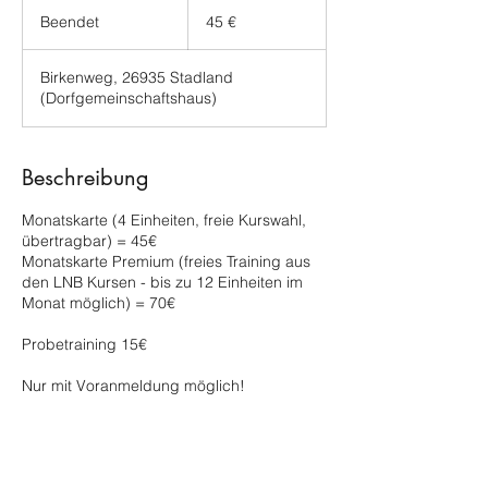
45
Euro
Beendet
B
45 €
e
e
Birkenweg, 26935 Stadland
n
(Dorfgemeinschaftshaus)
d
e
t
Beschreibung
Monatskarte (4 Einheiten, freie Kurswahl,
übertragbar) = 45€
Monatskarte Premium (freies Training aus
den LNB Kursen - bis zu 12 Einheiten im
Monat möglich) = 70€
Probetraining 15€
Nur mit Voranmeldung möglich!
Kontaktangaben