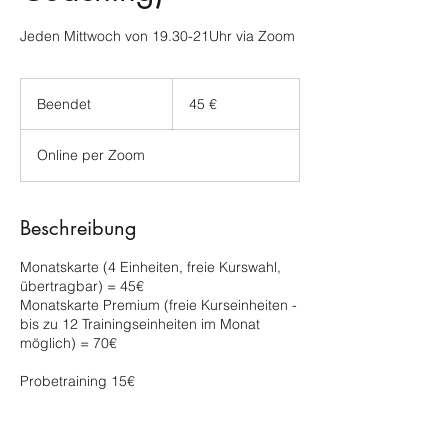
Jeden Mittwoch von 19.30-21Uhr via Zoom
45
Euro
Beendet
B
45 €
e
e
Online per Zoom
n
d
e
t
Beschreibung
Monatskarte (4 Einheiten, freie Kurswahl,
übertragbar) = 45€
Monatskarte Premium (freie Kurseinheiten -
bis zu 12 Trainingseinheiten im Monat
möglich) = 70€
Probetraining 15€